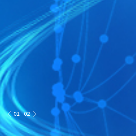
01
02