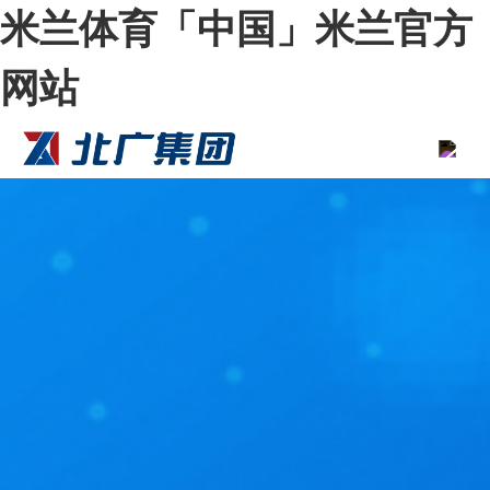
米兰体育「中国」米兰官方
网站