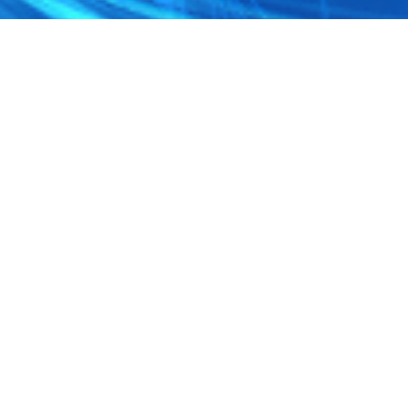
ABOUT US
走进北广
米兰体育「中国」米兰官方网站-MILAN （以下简
称“北广集团”）成立于1950年，其前身是北京广播器材厂
（国营七六一厂），曾为我国广播电视、无线设备研发和
制造作出突出贡献。北广集团是隶属于北京易亨电子集团
0
有限责任公司的国有独资企业，以科技园区为基础，致力
1
于提供空间服务、增值服务等科技创新服务...
2
3
4
0
查看详情
5
1
6
2