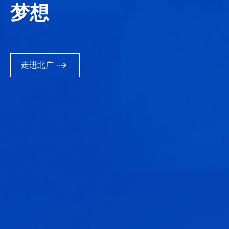
梦
想
走进北广